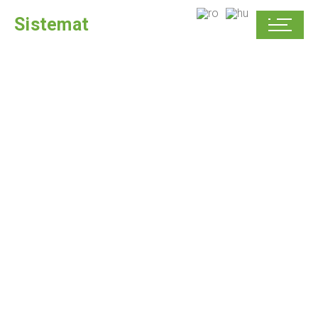
Sistemat
SISTEMAT
Siguranță și
Calitate
Compania