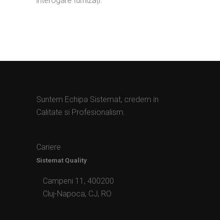
interogare furnizați.
Suntem Echipa Sistemat, credem in
Calitate si Profesionalism.
Cariere
Sistemat Quality
Campeni 11, 400200
Cluj-Napoca, CJ, RO