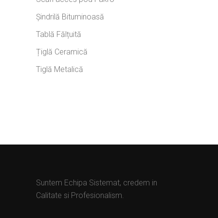
Șindrilă Bituminoasă
Tablă Fălțuită
Țiglă Ceramică
Tiglă Metalică
Suntem Echipa Sistemat, credem in
Calitate si Profesionalism.