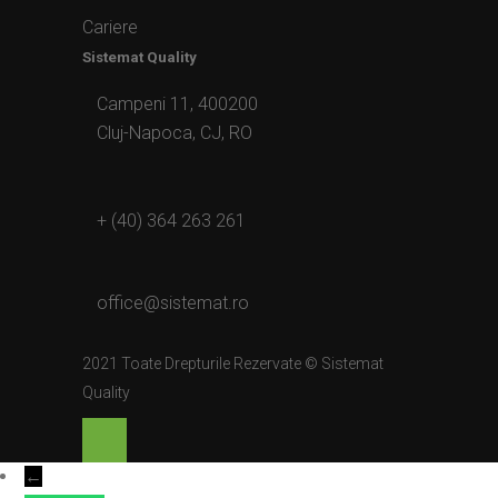
Cariere
Sistemat Quality
Campeni 11, 400200
Cluj-Napoca, CJ, RO
+ (40) 364 263 261
office@sistemat.ro
2021 Toate Drepturile Rezervate © Sistemat
Quality
←