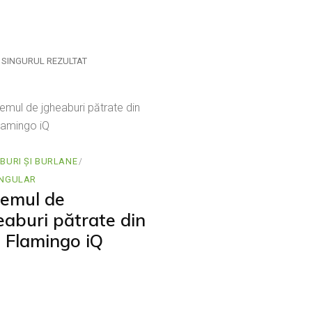
amică
 SINGURUL REZULTAT
BURI ȘI BURLANE
NGULAR
temul de
eaburi pătrate din
l Flamingo iQ