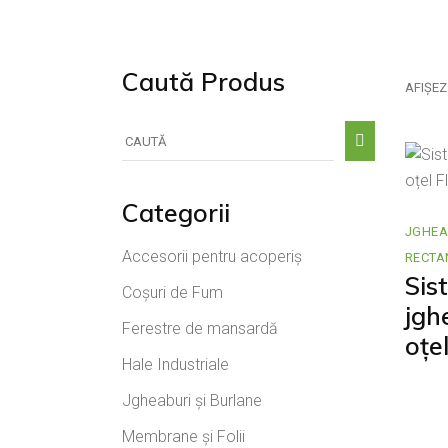
Țiglă Cer
Caută Produs
AFIȘEZ
Caută
după:
Categorii
JGHEA
Accesorii pentru acoperiș
RECTA
Sis
Coșuri de Fum
jgh
Ferestre de mansardă
oțe
Hale Industriale
Jgheaburi și Burlane
Membrane și Folii