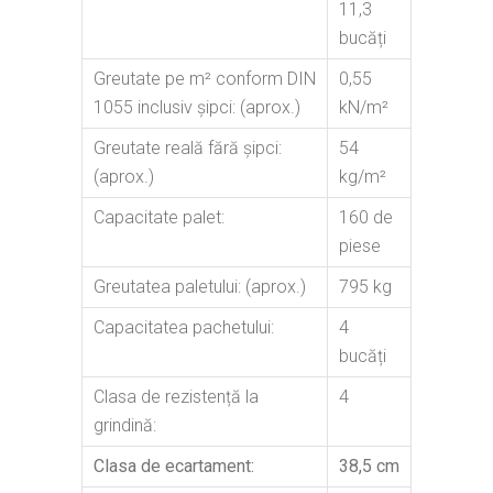
11,3
bucăți
Greutate pe m² conform DIN
0,55
1055 inclusiv șipci: (aprox.)
kN/m²
Greutate reală fără șipci:
54
(aprox.)
kg/m²
Capacitate palet:
160 de
piese
Greutatea paletului: (aprox.)
795 kg
Capacitatea pachetului:
4
bucăți
Clasa de rezistență la
4
grindină:
Clasa de ecartament:
38,5 cm