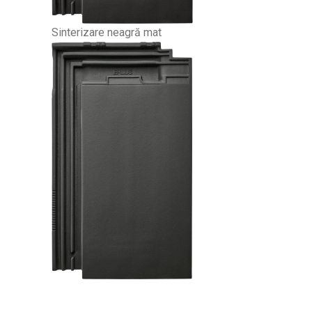
S
interizare neagră mat