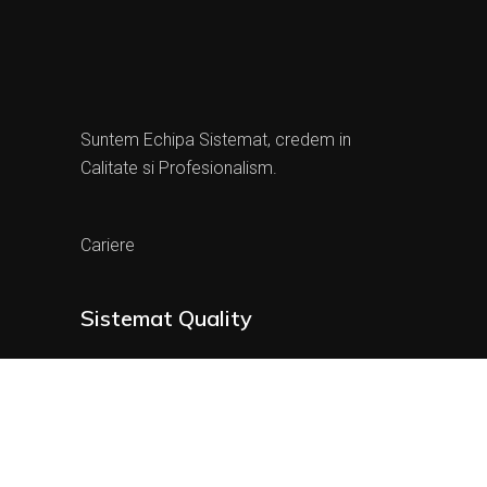
Suntem Echipa Sistemat, credem in
Calitate si Profesionalism.
Cariere
Sistemat Quality
Campeni 11, 400200
Cluj-Napoca, CJ, RO
+ (40) 364 263 261