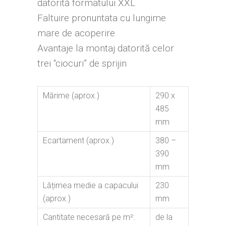
datorită formatului XXL
Faltuire pronuntata cu lungime
mare de acoperire
Avantaje la montaj datorită celor
trei “ciocuri” de sprijin
Mărime (aprox.)
290 x
485
mm
Ecartament (aprox.)
380 –
390
mm
Lățimea medie a capacului
230
(aprox.)
mm
Cantitate necesară pe m²:
de la