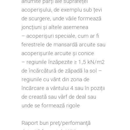
anumite părți ale suprafeței
acoperișului, de exemplu sub țevi
de scurgere, unde văile formează
joncțiuni și altele asemenea
– acoperișuri speciale, cum ar fi
ferestrele de mansardă arcuite sau
acoperișurile arcuite și conice
– regiunile înzăpezite ≥ 1,5 kN/m2
de încărcătură de zăpadă la sol –
regiunile cu vânt din zona de
încărcare a vântului 4 sau în poziții
de creastă sau vârf de deal sau
unde se formează rigole
Raport bun preţ/perfomanţă