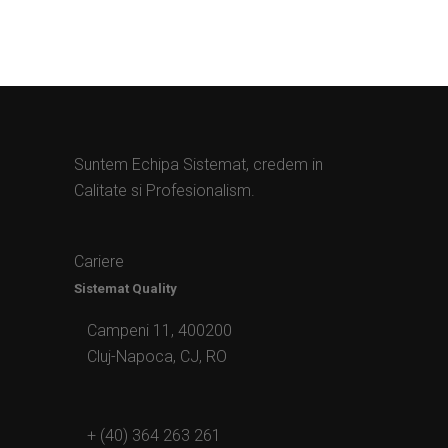
Suntem Echipa Sistemat, credem in
Calitate si Profesionalism.
Cariere
Sistemat Quality
Campeni 11, 400200
Cluj-Napoca, CJ, RO
+ (40) 364 263 261