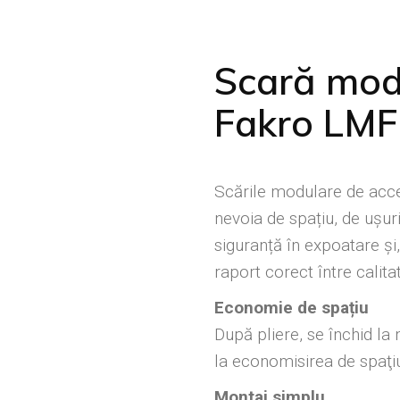
amică
Scară mod
Fakro LMF
Scările modulare de acce
nevoia de spațiu, de ușuri
siguranță în expoatare și,
raport corect între calitat
Economie de spațiu
După pliere, se închid la 
la economisirea de spaţiu
Montaj simplu