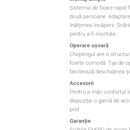
Sistemul de fixare rapid 
două persoane. Adaptare 
înălţimea încăperii. Scări
pentru a fi montate.
Operare ușoară
Chepengul are o structu
foarte comodă. Tija de o
facilitează deschiderea şi
Accesorii
Pentru a mări confortul 
dispoziție o gamă de acce
pod.
Garanție
Scările FAKRO de acces l