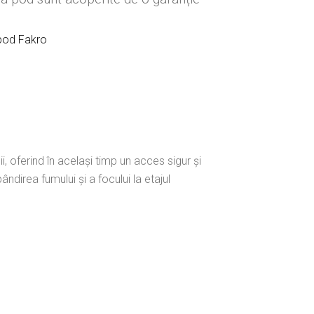
pod Fakro
, oferind în acelaşi timp un acces sigur şi
irea fumului şi a focului la etajul