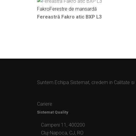
Fakro
Ferestre de mansardă
Fereastră Fakro atic BXP L3
Suntem Echipa Sistemat, credem in Calitate si
Cariere
Sistemat Quality
Campeni 11, 400200
Cluj-Napoca, CJ, RO