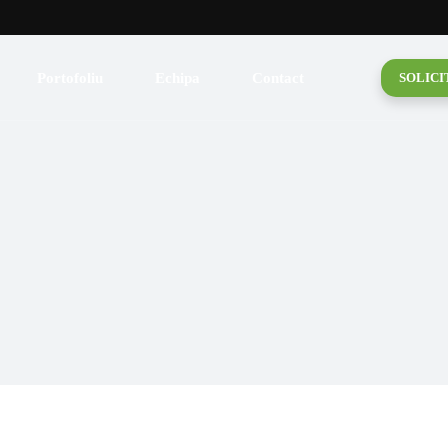
lică
 pentru acoperiș
Portofoliu
Echipa
Contact
SOLICI
 Fum
de mansardă
lică
triale
 pentru acoperiș
și Burlane
 Fum
și Folii
de mansardă
ituminoasă
triale
uită
și Burlane
amică
și Folii
ituminoasă
uită