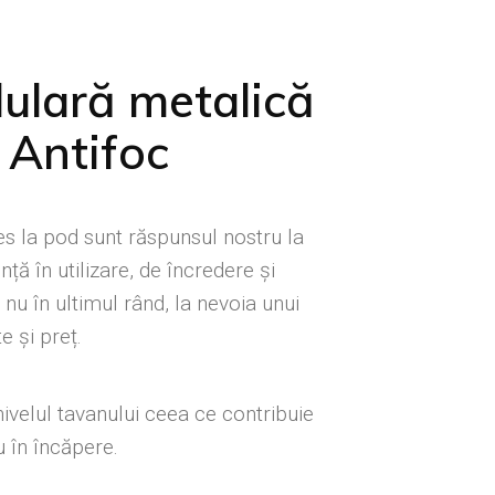
ulară metalică
 Antifoc
s la pod sunt răspunsul nostru la
nță în utilizare, de încredere și
 nu în ultimul rând, la nevoia unui
e și preț.
nivelul tavanului ceea ce contribuie
 în încăpere.