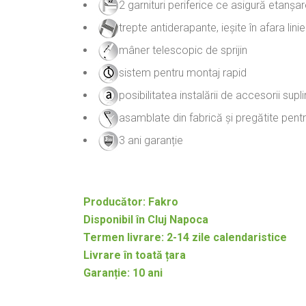
2 garnituri periferice ce asigură etanșar
trepte antiderapante, ieșite în afara linie
mâner telescopic de sprijin
sistem pentru montaj rapid
posibilitatea instalării de accesorii sup
asamblate din fabrică și pregătite pentr
3 ani garanție
Producător: Fakro
Disponibil în Cluj Napoca
Termen livrare: 2-14 zile calendaristice
Livrare în toată țara
Garanție: 10 ani