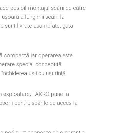
face posibil montajul scării de către
uşoară a lungimii scării la
le sunt livrate asamblate, gata
ră compactă iar operarea este
perare special concepută
 închiderea uşii cu uşurinţă.
în exploatare, FAKRO pune la
sorii pentru scările de acces la
a pod sunt acoperite de o garanție