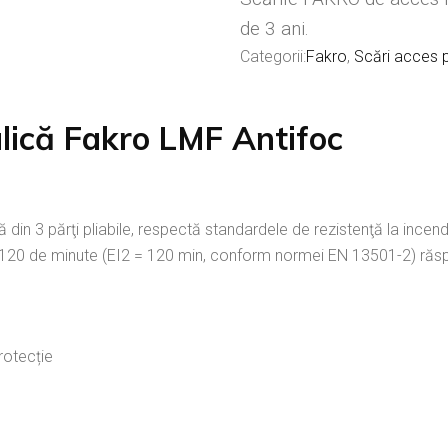
de 3 ani.
Categorii:
Fakro
,
Scări acces 
lică Fakro LMF Antifoc
in 3 părţi pliabile, respectă standardele de rezistenţă la incendii
120 de minute (EI2 = 120 min, conform normei EN 13501-2) răspând
rotecție