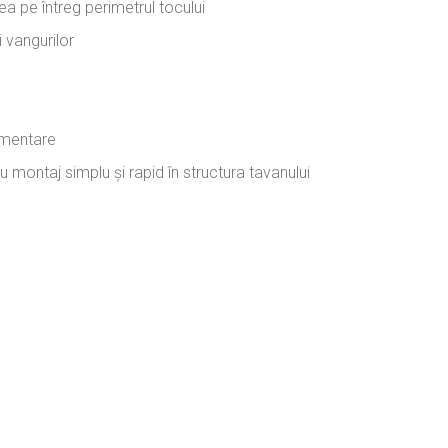
ea pe întreg perimetrul tocului
i vangurilor
limentare
u montaj simplu și rapid în structura tavanului