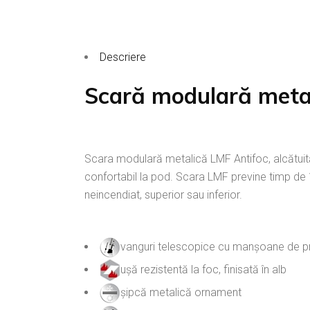
Descriere
Scară modulară meta
Scara modulară metalică LMF Antifoc, alcătuită d
confortabil la pod. Scara LMF previne timp de 
neincendiat, superior sau inferior.
vanguri telescopice cu manșoane de p
ușă rezistentă la foc, finisată în alb
șipcă metalică ornament