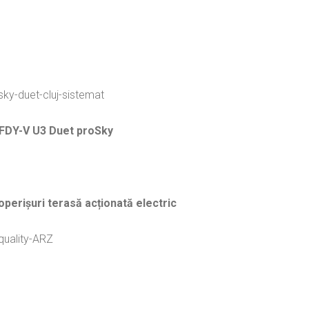
 FDY-V U3 Duet proSky
erișuri terasă acționată electric