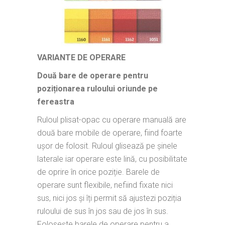
VARIANTE DE OPERARE
Două bare de operare pentru
poziționarea ruloului oriunde pe
fereastra
Ruloul plisat-opac cu operare manuală are
două bare mobile de operare, fiind foarte
uşor de folosit. Ruloul glisează pe şinele
laterale iar operare este lină, cu posibilitate
de oprire în orice poziție. Barele de
operare sunt flexibile, nefiind fixate nici
sus, nici jos și îți permit să ajustezi poziția
ruloului de sus în jos sau de jos în sus.
Folosește barele de operare pentru a