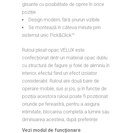
glisante cu posibilitate de oprire în orice
poziție
Design modern, fără șnururi vizibile
Se montează în câteva minute prin
sistemul unic Pick&Click™
Ruloul plisat-opac VELUX este
confecționat dintr-un material opac dublu
cu structură de fagure și folie de aliminiu în
interior, efectul fiind un efect izolator
considerabil. Ruloul are două bare de
operare mobile, sus și jos, și în funcție de
poziția acestora ruloul poate fi poziționat
oriunde pe fereastră, pentru a asigura
intimitate, blocarea completă a luminii sau
diminuarea acesteia, după preferințe.
Vezi modul de funcţionare