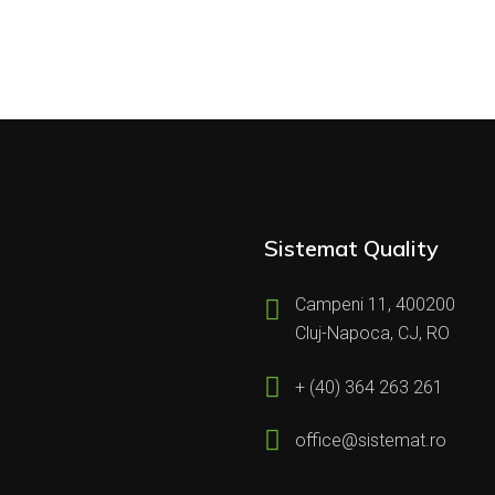
Sistemat Quality
Campeni 11, 400200
Cluj-Napoca, CJ, RO
+ (40) 364 263 261
office@sistemat.ro