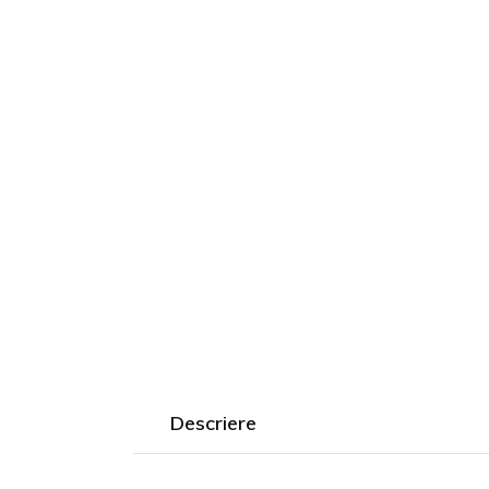
Țiglă Cer
Descriere