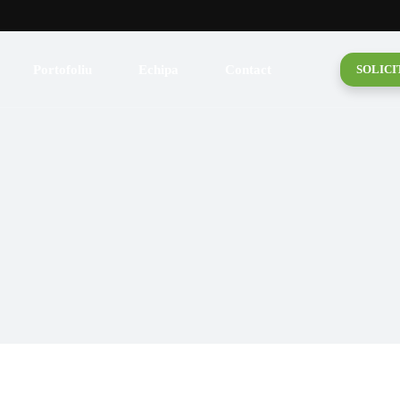
lică
 pentru acoperiș
Portofoliu
Echipa
Contact
SOLICI
 Fum
de mansardă
lică
triale
 pentru acoperiș
și Burlane
 Fum
și Folii
de mansardă
ituminoasă
triale
uită
și Burlane
amică
și Folii
ituminoasă
uită