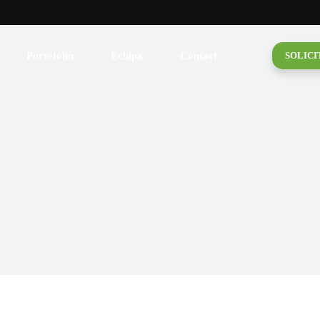
lică
 pentru acoperiș
Portofoliu
Echipa
Contact
SOLICI
 Fum
de mansardă
lică
triale
 pentru acoperiș
și Burlane
 Fum
și Folii
de mansardă
ituminoasă
triale
uită
și Burlane
amică
și Folii
ituminoasă
uită