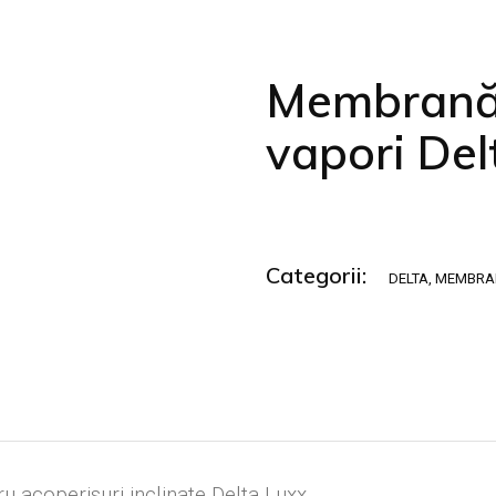
amică
Membrană 
vapori Del
Categorii:
DELTA
,
MEMBRANE
ru acoperisuri inclinate Delta Luxx.