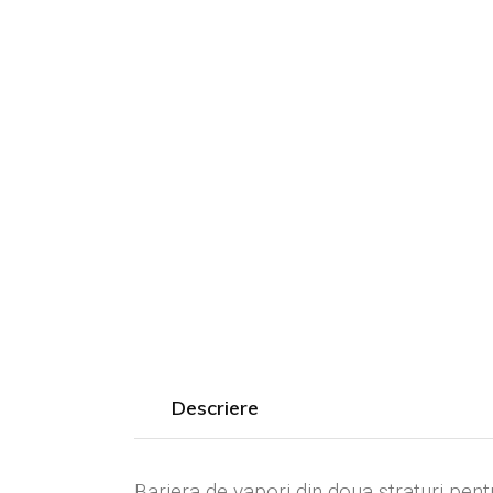
Țiglă Cer
Descriere
Bariera de vapori din doua straturi pent