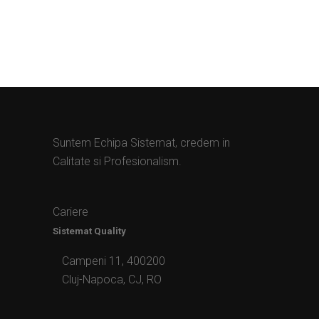
Suntem Echipa Sistemat, credem in
Calitate si Profesionalism.
Cariere
Sistemat Quality
Campeni 11, 400200
Cluj-Napoca, CJ, RO