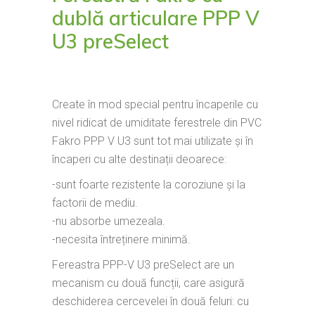
dublă articulare PPP V
U3 preSelect
Create în mod special pentru încaperile cu
nivel ridicat de umiditate ferestrele din PVC
Fakro PPP V U3 sunt tot mai utilizate și în
încaperi cu alte destinații deoarece:
-sunt foarte rezistente la coroziune și la
factorii de mediu.
-nu absorbe umezeala.
-necesita întreținere minimă.
Fereastra PPP-V U3 preSelect are un
mecanism cu două funcții, care asigură
deschiderea cercevelei în două feluri: cu