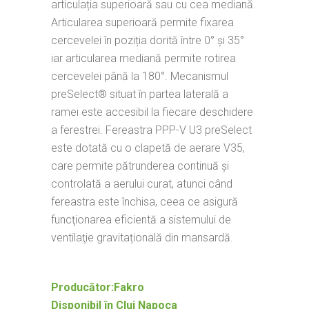
articulația superioară sau cu cea mediană.
Articularea superioară permite fixarea
cercevelei în poziția dorită între 0° şi 35°
iar articularea mediană permite rotirea
cercevelei până la 180°. Mecanismul
preSelect® situat în partea laterală a
ramei este accesibil la fiecare deschidere
a ferestrei. Fereastra PPP-V U3 preSelect
este dotată cu o clapetă de aerare V35,
care permite pătrunderea continuă și
controlată a aerului curat, atunci când
fereastra este închisa, ceea ce asigură
funcţionarea eficientă a sistemului de
ventilaţie gravitațională din mansardă.
Producător:Fakro
Disponibil în Cluj Napoca