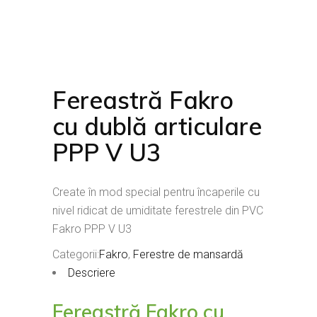
Fereastră Fakro
cu dublă articulare
PPP V U3
Create în mod special pentru încaperile cu
nivel ridicat de umiditate ferestrele din PVC
Fakro PPP V U3
Categorii:
Fakro
,
Ferestre de mansardă
Descriere
Fereastră Fakro cu