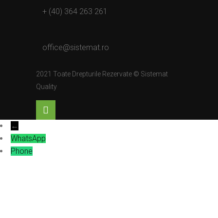
+ (40) 364 263 261
office@sistemat.ro
2021 Toate Drepturile Rezervate © Sistemat
Quality
←
WhatsApp
Phone