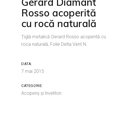
Gerard Diamant
Rosso acoperită
cu rocă naturală
Țiglă metalică Gerard Rosso acoperită cu
roca naturală, Folie Delta Vent N.
DATA:
7 mai 2015
CATEGORIE:
Acoperiș și învelitori