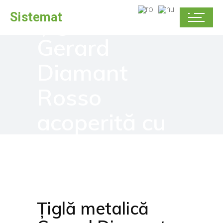
Țiglă metalică
Sistemat
Gerard
Diamant
Rosso
acoperită cu
rocă naturală
Țiglă metalică