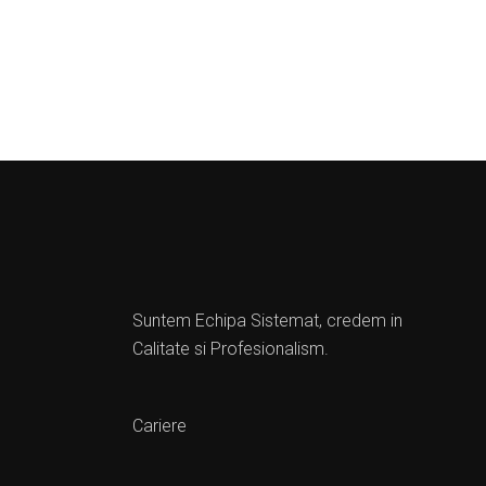
Suntem Echipa Sistemat, credem in
Calitate si Profesionalism.
Cariere