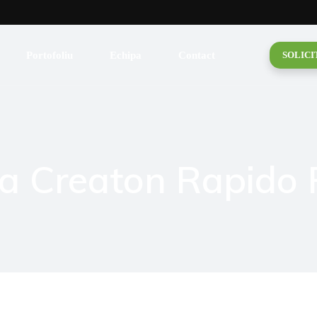
lică
 pentru acoperiș
Portofoliu
Echipa
Contact
SOLICI
 Fum
de mansardă
lică
triale
 pentru acoperiș
și Burlane
 Fum
ca Creaton Rapido
și Folii
de mansardă
ituminoasă
triale
uită
și Burlane
amică
și Folii
ituminoasă
uită